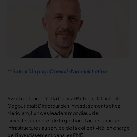
Actionnariat
Liens rapides
Capital et de droits de vote
Calendrier
Dividende
Rapport annuel
Information boursière
Suivi de valeur
Company Background & Strategy
Retour à la page
Conseil d'administration
Avant de fonder Yotta Capital Partners, Christophe
Gégout était Directeur des Investissements chez
Meridiam, l’un des leaders mondiaux de
l’investissement et de la gestion d’actifs dans les
infrastructures au service de la collectivité, en charge
de l’investissement dans les PME.