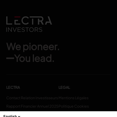
We pioneer.
You lead.
LECTRA
LEGAL
Contact Relation Investisseurs
Mentions Légales
Rapport Financier Annuel 2025
Politique Cookies
Qui Sommes-Nous
Politique De Confidentialité
English