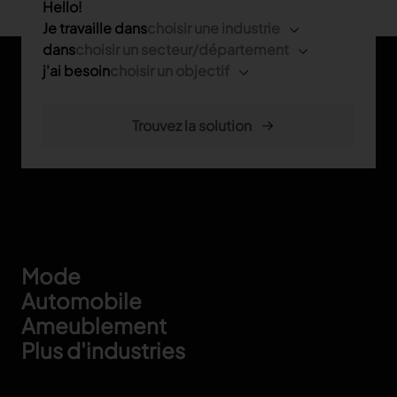
Hello!
TRACER
Je travaille dans
choisir une industrie
dans
choisir un secteur/département
TextileGenesis
j'ai besoin
choisir un objectif
Accélérez la traçabilité dans votre entreprise de
mode
Footer
Mode
Automobile
Ameublement
Plus d'industries