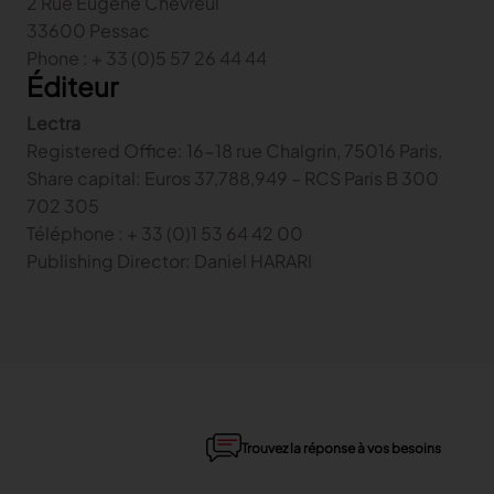
2 Rue Eugène Chevreul
33600 Pessac
Gerber Atria
Phone : + 33 (0)5 57 26 44 44
Content Hub
Relevez n’importe quel défi de découpe de tissu
Éditeur
Content Hub
Gerber Spreader for Fashion
Content Hub
Lectra
Achieve exceptional quality and performance
Registered Office: 16-18 rue Chalgrin, 75016 Paris,
with a tension-free spreading solution.
Share capital: Euros 37,788,949 – RCS Paris B 300
702 305
MARKET
Téléphone : + 33 (0)1 53 64 42 00
Publishing Director: Daniel HARARI
Neteven
Optimisez vos ventes sur les marketplaces
Retviews
Automatisez votre analyse concurrentielle
Launchmetrics
Supervisez l’ensemble de l’activité de votre
Trouvez la réponse à vos besoins
marque