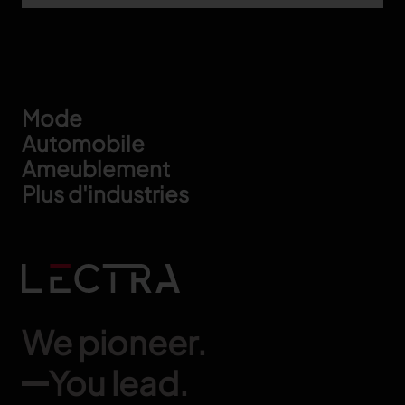
Footer
Mode
Automobile
Ameublement
Plus d'industries
We pioneer.
You lead.