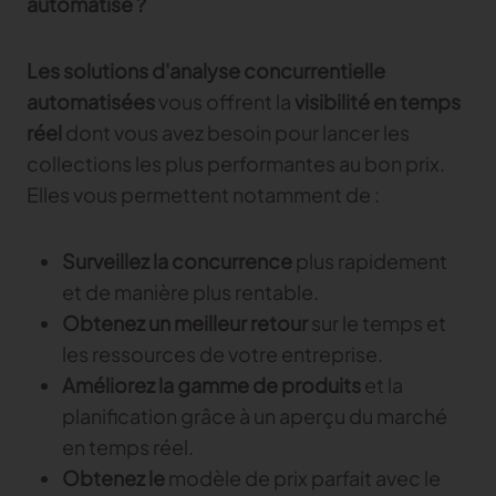
automatisé ?
Gerber Atria
Content Hub
Relevez n’importe quel défi de découpe de tissu
Les solutions d'analyse concurrentielle
Content Hub
automatisées
vous offrent la
visibilité en temps
Gerber Spreader for Fashion
Content Hub
réel
dont vous avez besoin pour lancer les
Achieve exceptional quality and performance
with a tension-free spreading solution.
collections les plus performantes au bon prix.
Elles vous permettent notamment de :
MARKET
Surveillez la concurrence
plus rapidement
Neteven
et de manière plus rentable.
Optimisez vos ventes sur les marketplaces
Obtenez un meilleur retour
sur le temps et
Retviews
les ressources de votre entreprise.
Automatisez votre analyse concurrentielle
Améliorez la gamme de produits
et la
Launchmetrics
planification grâce à un aperçu du marché
Supervisez l’ensemble de l’activité de votre
en temps réel.
marque
Obtenez le
modèle de prix parfait avec le