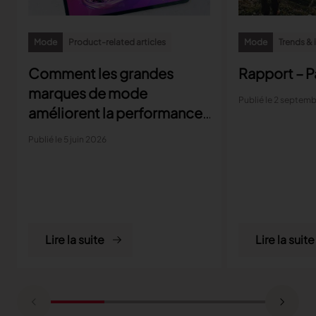
Mode
Product-related articles
Mode
Trends & 
Comment les grandes
Rapport – P
marques de mode
Publié le 2 septem
améliorent la performance
du retail
Publié le 5 juin 2026
Lire la suite
Lire la suite