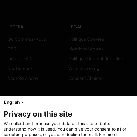
LECTRA
LEGAL
Qui Sommes-Nous
Politique Cookies
CSR
Mentions Légales
Industrie 4.0
Politique De Confidentialité
Nos Bureaux
Whistleblowing
Nous Rejoindre
Consent Choices
English
Privacy on this site
Contact
We collect and process your data on this site to better
understand how it is used. You can give your consent to all or
selected purposes, or you can decline them all. For more