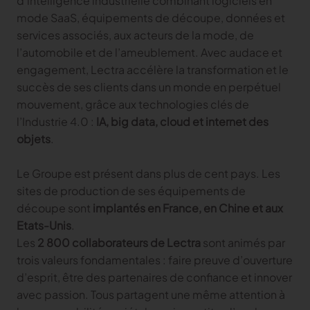
d’intelligence industrielle combinant logiciels en
mode SaaS, équipements de découpe, données et
TRACER
services associés, aux acteurs de la mode, de
l’automobile et de l’ameublement. Avec audace et
TextileGenesis
Accélérez la traçabilité dans votre entreprise de
engagement, Lectra accélère la transformation et le
mode
succès de ses clients dans un monde en perpétuel
mouvement, grâce aux technologies clés de
l’Industrie 4.0 :
IA, big data, cloud et internet des
objets
.
Le Groupe est présent dans plus de cent pays. Les
sites de production de ses équipements de
découpe sont
implantés en France, en Chine et aux
Etats-Unis
.
Les
2 800 collaborateurs de Lectra
sont animés par
trois valeurs fondamentales : faire preuve d’ouverture
d’esprit, être des partenaires de confiance et innover
avec passion. Tous partagent une même attention à