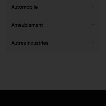
Découvrez le monde de la mode
Automobile
Ameublement
Autres industries
Découvrez le monde de l'automobile
Découvrez le monde de
l'ameublement
En savoir plus