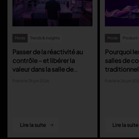
Mode
Trends & insights
Mode
Product-r
Passer de la réactivité au
Pourquoi le
contrôle – et libérer la
salles de c
valeur dans la salle de
traditionnel
coupe
parviennent
Publié le 29 juin 2026
Publié le 26 juin 20
aux exigenc
la producti
Lire la suite
Lire la suite