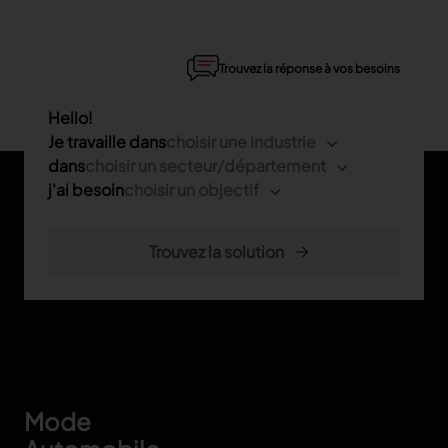
Trouvez la réponse à vos besoins
Hello!
Je travaille dans
choisir une industrie
dans
choisir un secteur/département
j'ai besoin
choisir un objectif
Footer
Mode