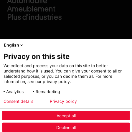
Automobile
Ameublement
Plus d'industries
English
Privacy on this site
We pioneer.
We collect and process your data on this site to better
understand how it is used. You can give your consent to all or
You lead.
selected purposes, or you can decline them all. For more
information, see our privacy policy.
Analytics
Remarketing
Consent details
Privacy policy
LECTRA
LEGAL
Accept all
Qui Sommes-Nous
Politique Cookies
Menu Industry Mobile
Decline all