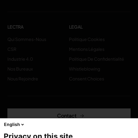
LECTRA
LEGAL
Qui Sommes-Nous
Politique Cookies
CSR
Mentions Légales
Industrie 4.0
Politique De Confidentialité
Nos Bureaux
Whistleblowing
Nous Rejoindre
Consent Choices
Contact
English
Privacy on this site