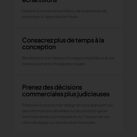
Gerber Atria
Gérer et suivre les échantillons, de la demande de
Content Hub
Relevez n’importe quel défi de découpe de tissu
prototype à l'approbation finale.
Content Hub
Gerber Spreader for Fashion
Content Hub
Achieve exceptional quality and performance
Consacrez plus de temps à la
with a tension-free spreading solution.
conception
Bénéficiez d'une création d'images simplifiée et d'une
MARKET
meilleure prise en charge des images.
Neteven
Optimisez vos ventes sur les marketplaces
Prenez des décisions
commerciales plus judicieuses
Retviews
Automatisez votre analyse concurrentielle
Préparez votre prochain design en vous appuyant sur
des informations détaillées sur les produits qui se
Launchmetrics
sont bien vendus par le passé et sur l'impact de vos
Supervisez l’ensemble de l’activité de votre
choix de design sur vos résultats financiers.
marque