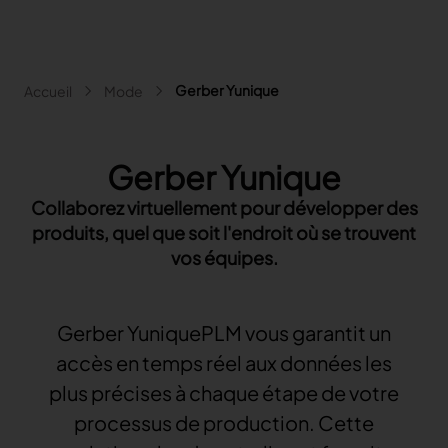
Aller au contenu principal
Fil d'Ariane
Gerber Yunique
Accueil
Mode
Main navigation - Search
Rechercher
Gerber Yunique
Close
Collaborez virtuellement pour développer des
Search
produits, quel que soit l'endroit où se trouvent
Rechercher
vos équipes.
Mode
Automobile
Lectra pour la Mode
Ameublement
Gerber YuniquePLM vous garantit un
Nos solutions
Lectra pour l'Automobile
Plus d'industries
Content hub
accès en temps réel aux données les
Précédent
Nos solutions
Lectra pour l'Ameublement
Partenaires
Précédent
Content hub
Précédent
Nos solutions
plus précises à chaque étape de votre
Lectra et plus d'industries
Nos solutions Fashion
Contact
FAQ
Précédent
Content hub
Précédent
Nos solutions
Explore our content
processus de production. Cette
Nos solutions pour l'Automobile
Précédent
Précédent
Précédent
Explore our content
COLLABORER