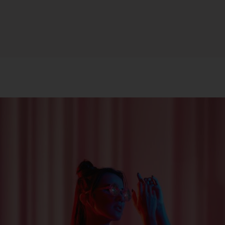
TRACER
TextileGenesis
Accélérez la traçabilité dans votre entreprise de
mode