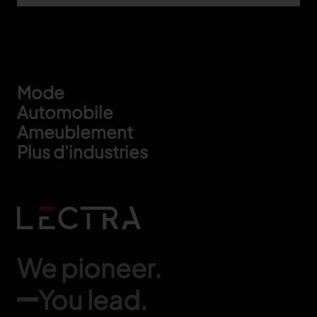
Footer
Mode
Automobile
Ameublement
Plus d'industries
We pioneer.
You lead.