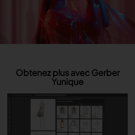
Obtenez plus avec Gerber
Yunique
Features Image