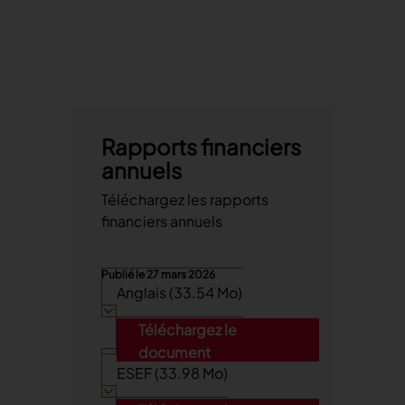
Actionnariat
Liens rapides
Capital et de droits de vote
Calendrier
Dividende
Rapport annuel
Information boursière
Suivi de valeur
Company Background & Strategy
Rapports financiers
annuels
Téléchargez les rapports
financiers annuels
Publié le
27 mars 2026
Anglais (33.54 Mo)
Téléchargez le
document
ESEF (33.98 Mo)