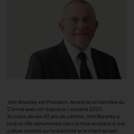
Actionnariat
Liens rapides
Capital et de droits de vote
Calendrier
Dividende
Rapport annuel
Information boursière
Suivi de valeur
Company Background & Strategy
John Brearley est President, Americas et membre du
Comité exécutif depuis le 1 octobre 2025.
Au cours de ses 40 ans de carrière, John Brearley a
joué un rôle déterminant dans la mise en place d’une
culture centrée sur la réactivité et le client au sein