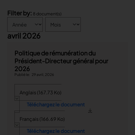
Actionnariat
Liens rapides
Capital et de droits de vote
Filter by:
8 document(s)
Calendrier
Dividende
Year
Month
Rapport annuel
Information boursière
Suivi de valeur
avril 2026
Company Background & Strategy
Politique de rémunération du
Président-Directeur général pour
2026
Publié le
29 avril, 2026
Anglais (167.73 Ko)
Téléchargez le document
Français (166.69 Ko)
Téléchargez le document