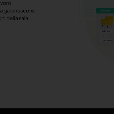
lavoro
ata garantiscono
oni della sala