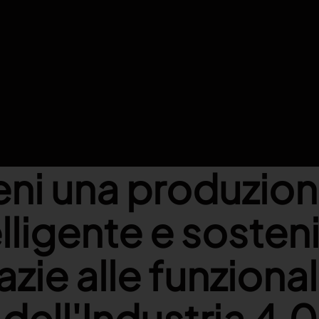
eni una produzion
elligente e sosteni
azie alle funzional
dell'Industria 4.0