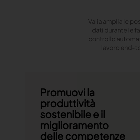
Valia amplia le pos
dati durante le fa
controllo automati
lavoro end-to
Promuovi la
produttività
sostenibile e il
miglioramento
delle competenze