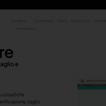
Chi siamo
Content Hub
Eventi
Industry 4.0
Sostenib
y
My solutions
ne
n - Search
re
File video
taglio e
su cloud che
anificazione, taglio