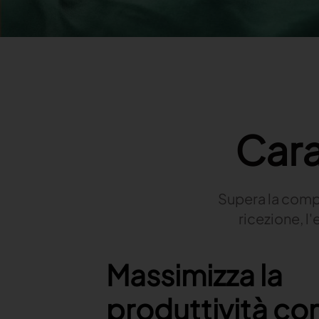
Cara
Supera la comple
ricezione, l'
Features Image
Massimizza la
produttività co