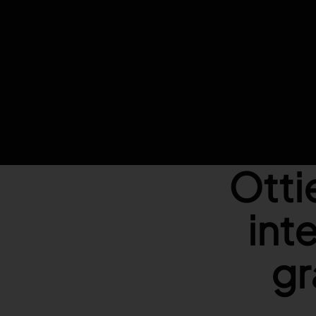
Leggi tutto
Leggi tutto
Launchmetrics
Gestisci tutte le attività e misura le
prestazioni del tuo brand
Otti
int
gr