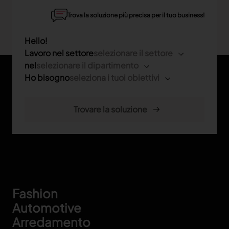
Trova la soluzione più precisa per il tuo business!
Hello!
Lavoro nel settore
selezionare il settore
nel
selezionare il dipartimento
Ho bisogno
seleziona i tuoi obiettivi
Footer
Fashion
Automotive
Arredamento