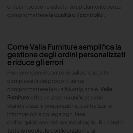
e i team possono adattarsi rapidamente senza
Gerber Atria
compromettere
la qualità o il controllo
.
Content Hub
Soddisfare qualsiasi sfida di taglio tessuto
Gerber Spreader for Fashion
Content Hub
Achieve exceptional quality and performance
with a tension-free spreading solution
Come Valia Furniture semplifica la
gestione degli ordini personalizzati
MARKET
e riduce gli errori
Per riprendere il controllo sulla crescente
Neteven
complessità dei prodotti senza
Centralizza, gestisci e ottimizza la distribuzione sui
principali marketplace di fashion con Neteven
compromettere la qualità artigianale,
Valia
Furniture
offre un sistema unificato che
Retviews
Automatizza l'analisi competitiva con dati di retail
standardizza la preparazione, centralizza le
in tempo reale
informazioni e collega ogni fase,
dall'acquisizione dell'ordine al taglio. Riunendo
Launchmetrics
Gestisci tutte le attività e misura le prestazioni del
tutte le regole, le configurazioni
e gli