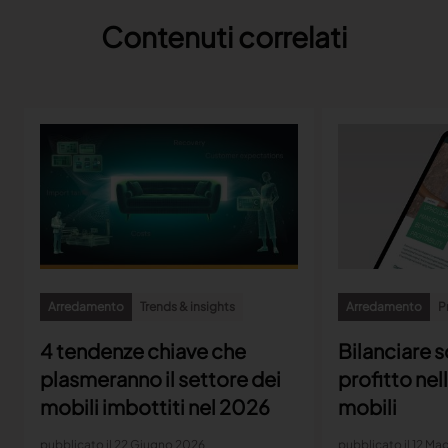
Contenuti correlati
Arredamento
Trends & insights
Arredamento
P
4 tendenze chiave che
Bilanciare s
plasmeranno il settore dei
profitto nel
mobili imbottiti nel 2026
mobili
pubblicato il 22 Giugno 2026
pubblicato il 12 M