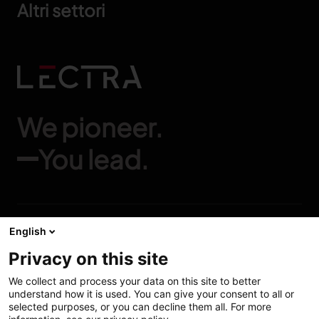
Altri settori
We pioneer.
You lead.
English
LECTRA
LEGAL
Privacy on this site
Chi Siamo
Cookie Policy
We collect and process your data on this site to better
CSR
Informazioni Legali
understand how it is used. You can give your consent to all or
selected purposes, or you can decline them all. For more
Industry 4.0
Termini Di Servizio