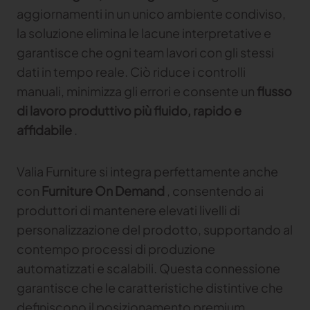
tuo brand
aggiornamenti in un unico ambiente condiviso,
la soluzione elimina le lacune interpretative e
TRACE
garantisce che ogni team lavori con gli stessi
dati in tempo reale. Ciò riduce i controlli
TextileGenesis
manuali, minimizza gli errori e consente un
flusso
Accelerate traceability in your fashion business
di lavoro produttivo più fluido, rapido e
affidabile
.
Valia Furniture si integra perfettamente anche
con
Furniture On Demand
, consentendo ai
produttori di mantenere elevati livelli di
personalizzazione del prodotto, supportando al
contempo processi di produzione
automatizzati e scalabili. Questa connessione
garantisce che le caratteristiche distintive che
definiscono il posizionamento premium