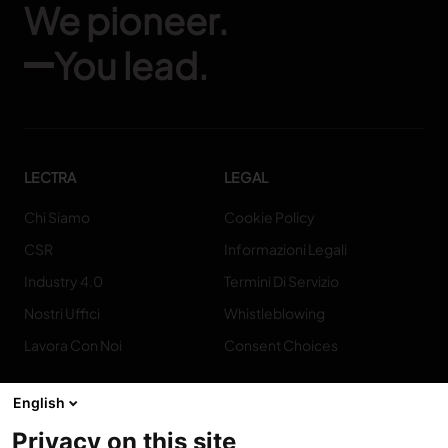
We pioneer.
You lead.
LECTRA
LEGAL
Chi Siamo
Cookie Policy
CSR
Informazioni Legali
Industry 4.0
Termini Di Servizio
Nostri Uffici
Whistleblowing
Lavora Con Noi
Consent Choices
English
Privacy on this site