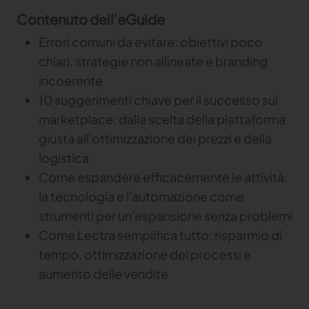
Contenuto dell'eGuide
Gerber Atria
Content Hub
Soddisfare qualsiasi sfida di taglio tessuto
Errori comuni da evitare: obiettivi poco
chiari, strategie non allineate e branding
Gerber Spreader for Fashion
Content Hub
incoerente
Achieve exceptional quality and performance
with a tension-free spreading solution
10 suggerimenti chiave per il successo sui
marketplace: dalla scelta della piattaforma
MARKET
giusta all'ottimizzazione dei prezzi e della
logistica
Neteven
Come espandere efficacemente le attività:
Centralizza, gestisci e ottimizza la distribuzione sui
la tecnologia e l'automazione come
principali marketplace di fashion con Neteven
strumenti per un'espansione senza problemi
Retviews
Come Lectra semplifica tutto: risparmio di
Automatizza l'analisi competitiva con dati di retail
tempo, ottimizzazione dei processi e
in tempo reale
aumento delle vendite
Launchmetrics
Gestisci tutte le attività e misura le prestazioni del