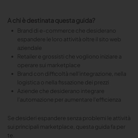
tuo brand
TRACE
A chi è destinata questa guida?
Brand di e-commerce che desiderano
TextileGenesis
espandere le loro attività oltre il sito web
Accelerate traceability in your fashion business
aziendale
Retailer e grossisti che vogliono iniziare a
operare sui marketplace
Brand con difficoltà nell'integrazione, nella
logistica o nella fissazione dei prezzi
Aziende che desiderano integrare
l'automazione per aumentare l'efficienza
Se desideri espandere senza problemi le attività
sui principali marketplace, questa guida fa per
te.