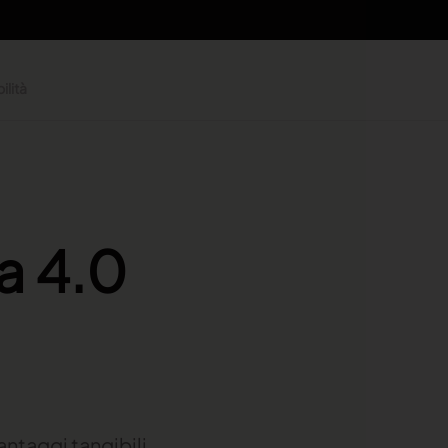
ilità
ia 4.0
vantaggi tangibili