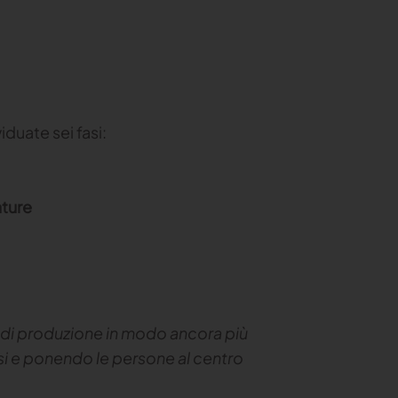
duate sei fasi:
ature
i di produzione in modo ancora più
i e ponendo le persone al centro