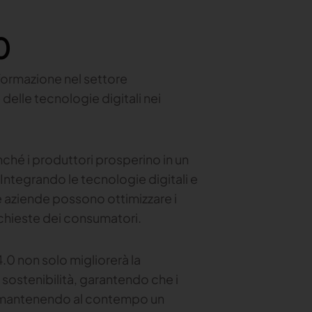
0
formazione nel settore
 delle tecnologie digitali nei
inché i produttori prosperino in un
ntegrando le tecnologie digitali e
 aziende possono ottimizzare i
ichieste dei consumatori.
.0 non solo migliorerà la
i sostenibilità, garantendo che i
re mantenendo al contempo un