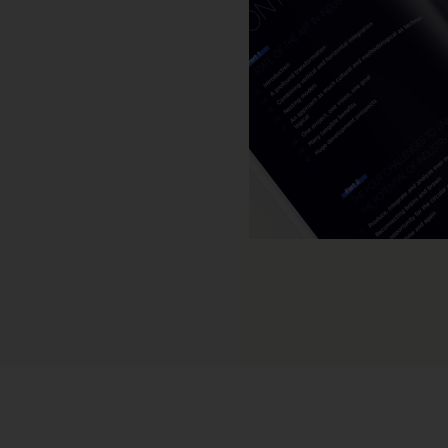
Leggi tutto
Leggi tutto
Launchmetrics
Gestisci tutte le attività e misura le
prestazioni del tuo brand