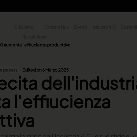
Chi siamo
Content Hub
Eventi
Industry 4.0
Sostenib
y
My solutions
ne
4.0 aumenta l'effiucienza producttiva
n - Search
e papers
Edited on 6 Marzo 2025
ecita dell'industr
 l'effiucienza
ttiva
izza lo stato dell'Industria 4.0, le sue sfide e i 