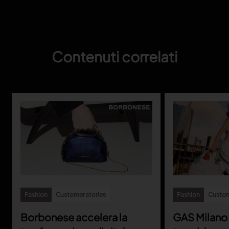
Contenuti correlati
Fashion
Customer stories
Fashion
Custom
Borbonese accelera la
GAS Milano 