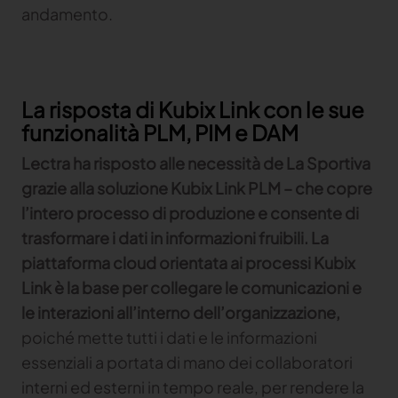
andamento.
Gerber Atria
Content Hub
Soddisfare qualsiasi sfida di taglio tessuto
Gerber Spreader for Fashion
Content Hub
La risposta di Kubix Link con le sue
Achieve exceptional quality and performance
with a tension-free spreading solution
funzionalità PLM, PIM e DAM
Lectra ha risposto alle necessità de La Sportiva
MARKET
grazie alla soluzione Kubix Link PLM – che copre
l’intero processo di produzione e consente di
Neteven
trasformare
i dati in informazioni fruibili.
La
Centralizza, gestisci e ottimizza la distribuzione sui
principali marketplace di fashion con Neteven
piattaforma cloud orientata ai processi Kubix
Link è la base per collegare le comunicazioni e
Retviews
le
interazioni all’interno dell’organizzazione,
Automatizza l'analisi competitiva con dati di retail
in tempo reale
poiché mette tutti i dati e le informazioni
essenziali a portata di mano dei collaboratori
Launchmetrics
Gestisci tutte le attività e misura le prestazioni del
interni ed esterni in tempo reale, per rendere la