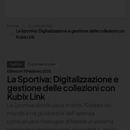
Salta al contenuto principale
Briciole di pane
Home
Content Hub
Main navigation - Search
La Sportiva: Digitalizzazione e gestione delle collezioni con
Cerca
Kubix Link
Close
Search
Fashion
Customer stories
Cerca
Edited on 11 Febbraio 2025
La Sportiva: Digitalizzazione e
Fashion
Automotive
gestione delle collezioni con
Lectra & Fashion
Arredamento
Kubix Link
Le nostre soluzioni
Lectra & Automotive
Altri settori
Content hub
La Sportiva distribuisce in oltre 70 paesi nel
Indietro
Le nostre soluzioni
Lectra & Arredamento
Indietro
Content hub
Indietro
mondo e tra gli obiettivi dell’azienda
Le nostre soluzioni
Lectra & Altri settori
Our Fashion Solutions
Contatto
Indietro
Content hub
Indietro
Le nostre soluzioni
comparivano il bisogno di fissare un sistema
Explore our content
Our Automotive Solutions
Indietro
Indietro
Explore our content
master per i dati e gli asset di prodotto, per la
COLLABORATE