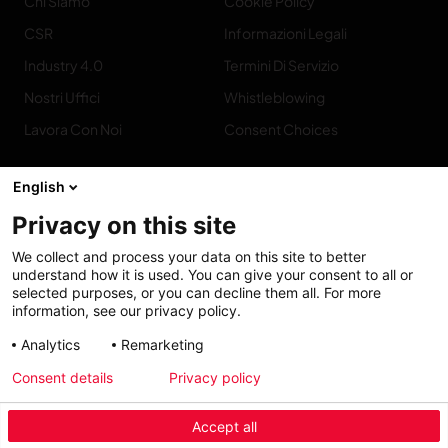
Chi Siamo
Cookie Policy
CSR
Informazioni Legali
Industry 4.0
Termini Di Servizio
Nostri Uffici
Whistleblowing
Lavora Con Noi
Consent Choices
English
Privacy on this site
Contatto
We collect and process your data on this site to better
understand how it is used. You can give your consent to all or
selected purposes, or you can decline them all. For more
information, see our privacy policy.
Analytics
Remarketing
Accessibility: Partially
My solutions
Consent details
Privacy policy
conform
Accept all