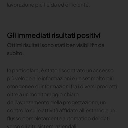
tuo brand
lavorazione più fluida ed efficiente.
TRACE
TextileGenesis
Gli immediati risultati positivi
Accelerate traceability in your fashion business
Ottimi risultati sono stati ben visibili fin da
subito.
In particolare, è stato riscontrato un accesso
più veloce alle informazioni e un set molto più
omogeneo di informazioni fra i diversi prodotti,
oltre a un monitoraggio chiaro
dell’avanzamento della progettazione, un
controllo sulle attività affidate all’esterno e un
flusso completamente automatico dei dati
verso gli altri sistemi aziendali.