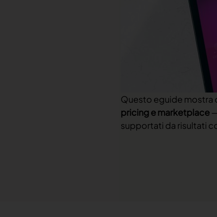
Leggi tutto
Leggi tutto
Launchmetrics
Gestisci tutte le attività e misura le
prestazioni del tuo brand
Summary
Questo eguide mostra co
pricing e marketplace
—
supportati da risultati c