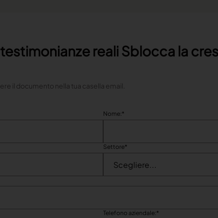
i, testimonianze reali Sblocca la cre
ere il documento nella tua casella email.
Nome:
*
Settore
*
Telefono aziendale:
*