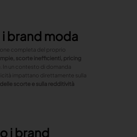
o i brand moda
sione completa del proprio
mpie, scorte inefficienti, pricing
e
. In un contesto di domanda
icità impattano direttamente sulla
delle scorte e sulla redditività
o i brand