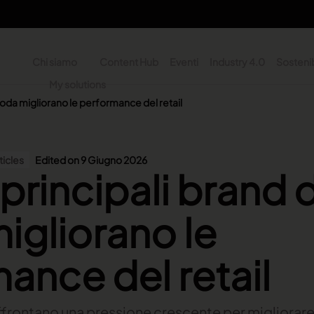
Chi siamo
Content Hub
Eventi
Industry 4.0
Sostenib
y
My solutions
ne
moda migliorano le performance del retail
n - Search
ticles
Edited on 9 Giugno 2026
principali brand d
gliorano le
ance del retail
 affrontano una pressione crescente per migliorare