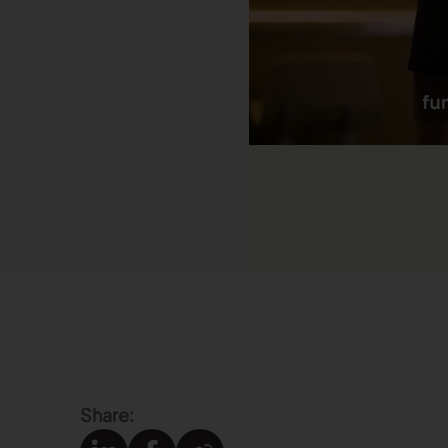
Leggi tutto
Leggi tutto
Launchmetrics
Gestisci tutte le attività e misura le
prestazioni del tuo brand
Share: