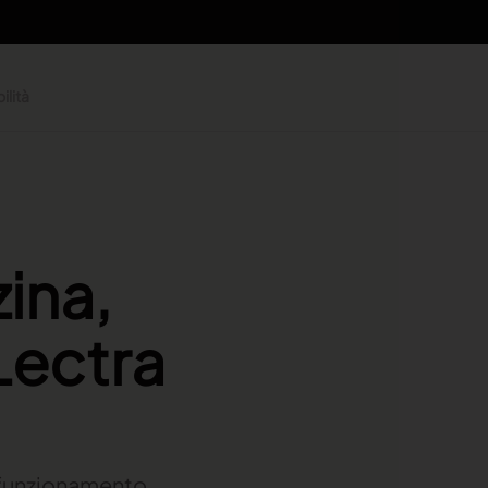
ilità
ina,
Lectra
l funzionamento