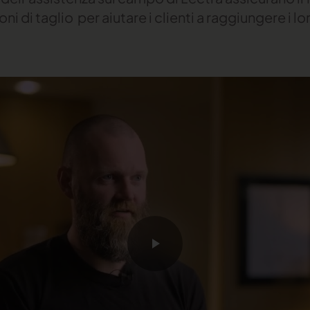
oni di taglio per aiutare i clienti a raggiungere i lo
.