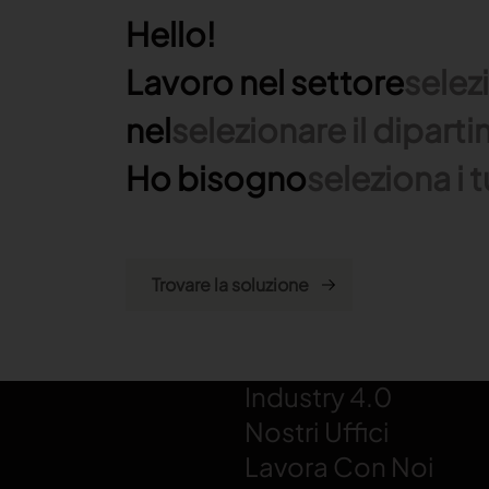
Hello!
Lavoro nel settore
selez
nel
selezionare il dipart
Ho bisogno
seleziona i t
LECTRA
Chi Siamo
CSR
Industry 4.0
Nostri Uffici
Lavora Con Noi