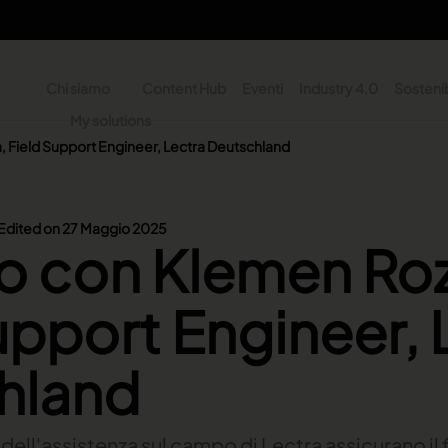
Chi siamo
Content Hub
Eventi
Industry 4.0
Sostenib
y
My solutions
ne
, Field Support Engineer, Lectra Deutschland
n - Search
Edited on 27 Maggio 2025
o con Klemen Roz
upport Engineer, 
hland
 dell'assistenza sul campo di Lectra assicurano i