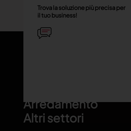
Trova la soluzione più precisa per
il tuo business!
Footer
Fashion
Automotive
Arredamento
Altri settori