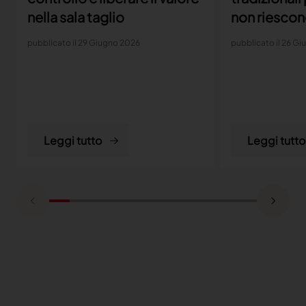
nella sala taglio
non riescono
passo con l
pubblicato il 29 Giugno 2026
pubblicato il 26 G
esigenze di
Leggi tutto
Leggi tutto