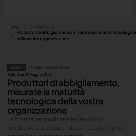
Salta al contenuto principale
Briciole di pane
Home
Content Hub
Main navigation - Search
Produttori di abbigliamento, misurate la maturità tecnologica
Cerca
della vostra organizzazione
Close
Search
Fashion
Product-related articles
Cerca
Edited on 21 Maggio 2026
Produttori di abbigliamento,
Fashion
Automotive
misurate la maturità
Lectra & Fashion
Arredamento
tecnologica della vostra
Le nostre soluzioni
Lectra & Automotive
Altri settori
organizzazione
Content hub
Indietro
Le nostre soluzioni
Lectra & Arredamento
Indietro
Content hub
Indietro
Le nostre soluzioni
La finestra per migliorare le prestazioni
Lectra & Altri settori
Our Fashion Solutions
Contatto
Indietro
Content hub
Indietro
Le nostre soluzioni
Explore our content
produttive si sta riducendo. La tua sala taglio è
Our Automotive Solutions
Indietro
Indietro
Explore our content
pronta per il prossimo futuro?
COLLABORATE