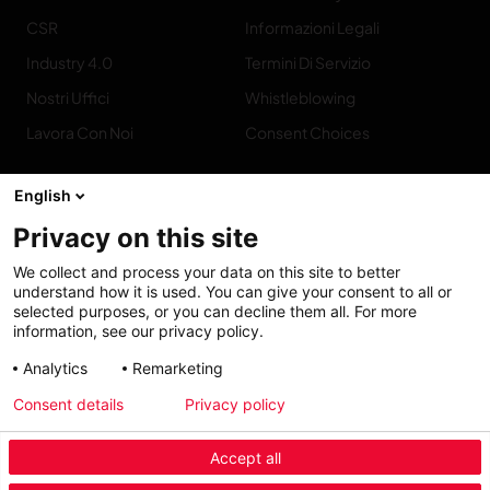
CSR
Informazioni Legali
Industry 4.0
Termini Di Servizio
Nostri Uffici
Whistleblowing
Lavora Con Noi
Consent Choices
English
Privacy on this site
Contatto
We collect and process your data on this site to better
understand how it is used. You can give your consent to all or
selected purposes, or you can decline them all. For more
information, see our privacy policy.
Analytics
Remarketing
Accessibility: Partially
My solutions
Consent details
Privacy policy
conform
Accept all