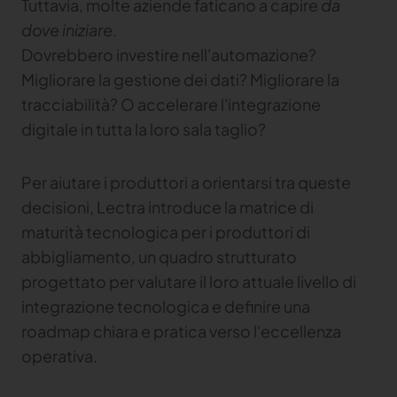
tuo brand
Tuttavia, molte aziende faticano a capire
da
dove iniziare
.
Dovrebbero investire nell'automazione?
TRACE
Migliorare la gestione dei dati? Migliorare la
TextileGenesis
tracciabilità? O accelerare l'integrazione
Accelerate traceability in your fashion business
digitale in tutta la loro sala taglio?
Per aiutare i produttori a orientarsi tra queste
decisioni, Lectra introduce la matrice di
maturità tecnologica per i produttori di
abbigliamento, un quadro strutturato
progettato per valutare il loro attuale livello di
integrazione tecnologica e definire una
roadmap chiara e pratica verso l'eccellenza
operativa.