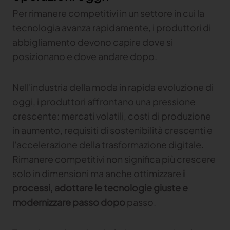
Per rimanere competitivi in un settore in cui la
Gerber Atria
tecnologia avanza rapidamente, i produttori di
Content Hub
Soddisfare qualsiasi sfida di taglio tessuto
abbigliamento devono capire dove si
Gerber Spreader for Fashion
Content Hub
posizionano e dove andare dopo.
Achieve exceptional quality and performance
with a tension-free spreading solution
Nell'industria della moda in rapida evoluzione di
oggi, i produttori affrontano una pressione
MARKET
crescente: mercati volatili, costi di produzione
Neteven
in aumento, requisiti di sostenibilità crescenti e
Centralizza, gestisci e ottimizza la distribuzione sui
l'accelerazione della trasformazione digitale.
principali marketplace di fashion con Neteven
Rimanere competitivi non significa più crescere
Retviews
solo in dimensioni ma anche ottimizzare
i
Automatizza l'analisi competitiva con dati di retail
processi, adottare le tecnologie giuste e
in tempo reale
modernizzare passo dopo
passo.
Launchmetrics
Gestisci tutte le attività e misura le prestazioni del