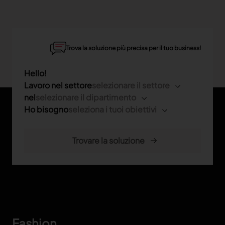
Trova la soluzione più precisa per il tuo business!
Hello!
Lavoro nel settore
selezionare il settore
nel
selezionare il dipartimento
Ho bisogno
seleziona i tuoi obiettivi
Footer
Fashion