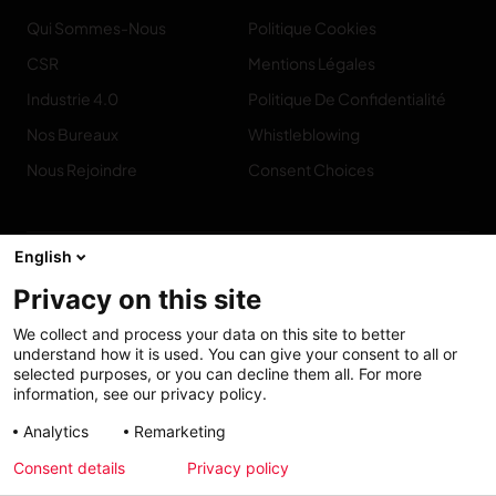
Qui Sommes-Nous
Politique Cookies
CSR
Mentions Légales
Industrie 4.0
Politique De Confidentialité
Nos Bureaux
Whistleblowing
Nous Rejoindre
Consent Choices
English
Privacy on this site
Contact
We collect and process your data on this site to better
understand how it is used. You can give your consent to all or
selected purposes, or you can decline them all. For more
information, see our privacy policy.
Accessibilité :
My solutions
Analytics
Remarketing
partiellement
Consent details
Privacy policy
conforme