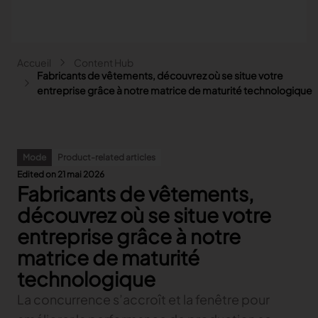
Aller au contenu principal
Fil d'Ariane
Accueil
Content Hub
Main navigation - Search
Fabricants de vêtements, découvrez où se situe votre
Rechercher
entreprise grâce à notre matrice de maturité technologique
Close
Search
Mode
Product-related articles
Rechercher
Edited on 21 mai 2026
Fabricants de vêtements,
Mode
Automobile
découvrez où se situe votre
Lectra pour la Mode
Ameublement
entreprise grâce à notre
Nos solutions
Lectra pour l'Automobile
Plus d'industries
matrice de maturité
Content hub
Précédent
Nos solutions
Lectra pour l'Ameublement
Partenaires
Précédent
technologique
Content hub
Précédent
Nos solutions
Lectra et plus d'industries
Nos solutions Fashion
Contact
FAQ
Précédent
Content hub
Précédent
Nos solutions
Explore our content
La concurrence s’accroît et la fenêtre pour
Nos solutions pour l'Automobile
Précédent
Précédent
Précédent
Explore our content
COLLABORER