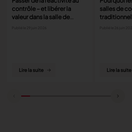
Passer de la réactivité au
Pourquoi le
contrôle – et libérer la
salles de c
valeur dans la salle de
traditionnel
coupe
parviennent
Publié le 29 juin 2026
Publié le 26 juin 20
aux exigenc
la producti
Lire la suite
Lire la suite