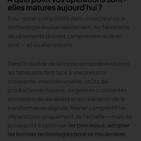
elles matures aujourd'hui ?
Gerber Atria
Content Hub
Pour rester compétitifs dans un secteur où la
Relevez n’importe quel défi de découpe de tissu
Content Hub
technologie évolue rapidement, les fabricants
Gerber Spreader for Fashion
Content Hub
de vêtements doivent comprendre où ils en
Achieve exceptional quality and performance
with a tension-free spreading solution.
sont — et où aller ensuite.
MARKET
Dans l'industrie de la mode en rapide évolution,
les fabricants font face à une pression
Neteven
croissante : marchés volatils, coûts de
Optimisez vos ventes sur les marketplaces
production en hausse, exigences croissantes
en matière de durabilité et accélération de la
Retviews
Automatisez votre analyse concurrentielle
transformation digitale. Rester compétitif ne
dépend plus uniquement de l'échelle — mais de
Launchmetrics
Supervisez l’ensemble de l’activité de votre
la capacité à optimiser
les processus, adopter
marque
les bonnes technologies pour se moderniser.