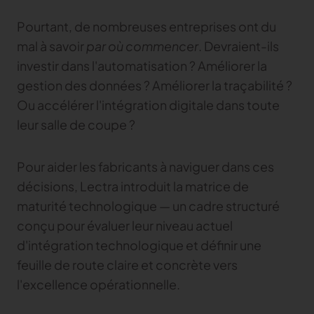
TRACER
Pourtant, de nombreuses entreprises ont du
mal à savoir
par où commencer
. Devraient-ils
TextileGenesis
investir dans l'automatisation ? Améliorer la
Accélérez la traçabilité dans votre entreprise de
mode
gestion des données ? Améliorer la traçabilité ?
Ou accélérer l'intégration digitale dans toute
leur salle de coupe ?
Pour aider les fabricants à naviguer dans ces
décisions, Lectra introduit la matrice de
maturité technologique — un cadre structuré
conçu pour évaluer leur niveau actuel
d'intégration technologique et définir une
feuille de route claire et concrète vers
l'excellence opérationnelle.