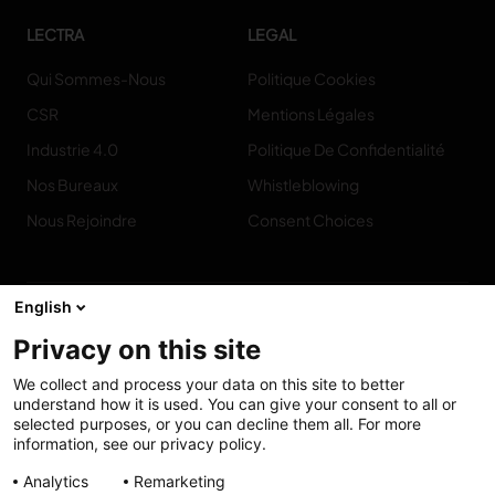
LECTRA
LEGAL
Qui Sommes-Nous
Politique Cookies
CSR
Mentions Légales
Industrie 4.0
Politique De Confidentialité
Nos Bureaux
Whistleblowing
Nous Rejoindre
Consent Choices
English
Privacy on this site
Contact
We collect and process your data on this site to better
understand how it is used. You can give your consent to all or
selected purposes, or you can decline them all. For more
information, see our privacy policy.
Accessibilité :
My solutions
Analytics
Remarketing