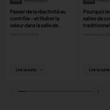
Mode
Trends & insights
Mode
Product-r
Passer de la réactivité au
Pourquoi le
contrôle – et libérer la
salles de c
valeur dans la salle de
traditionnel
coupe
parviennent
Publié le 29 juin 2026
Publié le 26 juin 20
aux exigenc
la producti
Lire la suite
Lire la suite