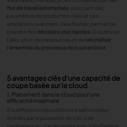
flux de travail automatisés
, associant des
Gerber Atria
paramètres de production réels et des
Content Hub
Relevez n’importe quel défi de découpe de tissu
Content Hub
simulations avancées. Valia Fashion permet de
Gerber Spreader for Fashion
Content Hub
prendre des
décisions plus rapides
, d’optimiser
Achieve exceptional quality and performance
with a tension-free spreading solution.
l’allocation des ressources et de
rationaliser
l’ensemble du processus de bout en bout
.
MARKET
Neteven
5 avantages clés d’une capacité de
Optimisez vos ventes sur les marketplaces
coupe basée sur le cloud
Retviews
1. Placement dans le cloud pour une
Automatisez votre analyse concurrentielle
efficacité maximale
Launchmetrics
À la différence des solutions traditionnelles
Supervisez l’ensemble de l’activité de votre
marque
limitées par la puissance de calcul de
l'ordinateur du site de production, Valia Fashion