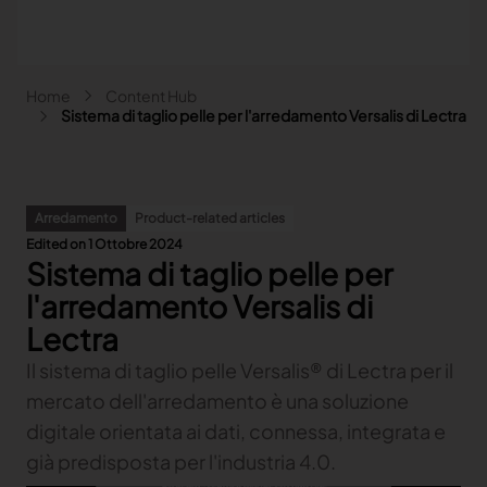
Salta al contenuto principale
Briciole di pane
Home
Content Hub
Main navigation - Search
Sistema di taglio pelle per l'arredamento Versalis di Lectra
Cerca
Close
Arredamento
Product-related articles
Search
Edited on 1 Ottobre 2024
Cerca
Sistema di taglio pelle per
Fashion
l'arredamento Versalis di
Automotive
Lectra
Lectra & Fashion
Arredamento
Le nostre soluzioni
Il sistema di taglio pelle Versalis® di Lectra per il
Lectra & Automotive
Altri settori
Content hub
Indietro
Le nostre soluzioni
mercato dell'arredamento è una soluzione
Lectra & Arredamento
Indietro
Content hub
Indietro
Le nostre soluzioni
Lectra & Altri settori
digitale orientata ai dati, connessa, integrata e
Our Fashion Solutions
Contatto
Indietro
Content hub
Indietro
Le nostre soluzioni
Explore our content
Our Automotive Solutions
già predisposta per l'industria 4.0.
Indietro
Indietro
Explore our content
COLLABORATE