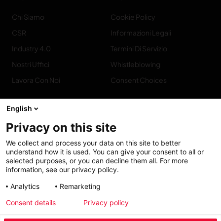
Chi Siamo
Cookie Policy
CSR
Informazioni Legali
Industry 4.0
Termini Di Servizio
Nostri Uffici
Whistleblowing
Lavora Con Noi
Consent Choices
English
Privacy on this site
Contatto
We collect and process your data on this site to better
understand how it is used. You can give your consent to all or
selected purposes, or you can decline them all. For more
information, see our privacy policy.
Analytics
Remarketing
Accessibility: Partially
My solutions
Consent details
Privacy policy
conform