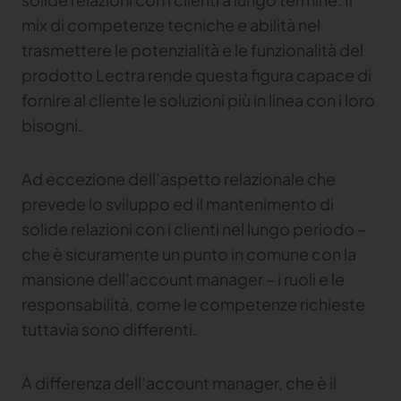
mix di competenze tecniche e abilità nel
Gerber Atria
trasmettere le potenzialità e le funzionalità del
Content Hub
Soddisfare qualsiasi sfida di taglio tessuto
prodotto Lectra rende questa figura capace di
Gerber Spreader for Fashion
Content Hub
fornire al cliente le soluzioni più in linea con i loro
Achieve exceptional quality and performance
with a tension-free spreading solution
bisogni.
Ad eccezione dell’aspetto relazionale che
MARKET
prevede lo sviluppo ed il mantenimento di
Neteven
solide relazioni con i clienti nel lungo periodo –
Centralizza, gestisci e ottimizza la distribuzione sui
che è sicuramente un punto in comune con la
principali marketplace di fashion con Neteven
mansione dell’account manager – i ruoli e le
Retviews
responsabilità, come le competenze richieste
Automatizza l'analisi competitiva con dati di retail
tuttavia sono differenti.
in tempo reale
Launchmetrics
A differenza dell’account manager, che è il
Gestisci tutte le attività e misura le prestazioni del