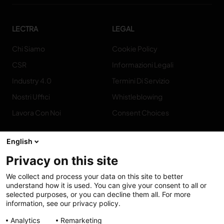
LECTRA
LEGAL
Chi Siamo
Cookie Policy
CSR
Informazioni Legali
Industry 4.0
Termini Di Servizio
Nostri Uffici
Whistleblowing
Lavora Con Noi
Consent Choices
English
Privacy on this site
Contatto
We collect and process your data on this site to better
understand how it is used. You can give your consent to all or
selected purposes, or you can decline them all. For more
information, see our privacy policy.
Analytics
Remarketing