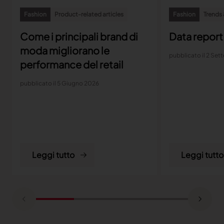
Fashion
Product-related articles
Fashion
Trends 
Come i principali brand di
Data report
moda migliorano le
pubblicato il 2 Se
performance del retail
pubblicato il 5 Giugno 2026
Leggi tutto
Leggi tutto