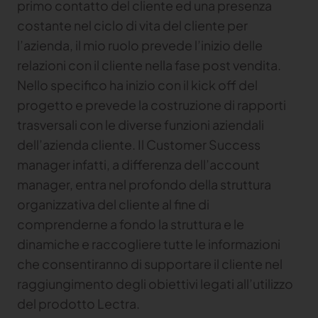
tuo brand
primo contatto del cliente ed una presenza
costante nel ciclo di vita del cliente per
l’azienda, il mio ruolo prevede l’inizio delle
TRACE
relazioni con il cliente nella fase post vendita.
TextileGenesis
Nello specifico ha inizio con il kick off del
Accelerate traceability in your fashion business
progetto e prevede la costruzione di rapporti
trasversali con le diverse funzioni aziendali
dell’azienda cliente. Il Customer Success
manager infatti, a differenza dell’account
manager, entra nel profondo della struttura
organizzativa del cliente al fine di
comprenderne a fondo la struttura e le
dinamiche e raccogliere tutte le informazioni
che consentiranno di supportare il cliente nel
raggiungimento degli obiettivi legati all’utilizzo
del prodotto Lectra.