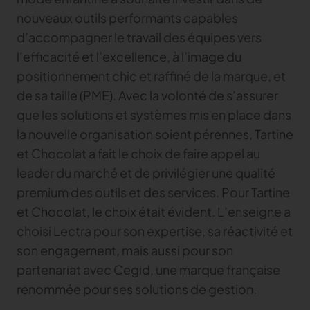
nouveaux outils performants capables
Gerber Atria
d’accompagner le travail des équipes vers
Content Hub
Relevez n’importe quel défi de découpe de tissu
l’efficacité et l’excellence, à l’image du
Content Hub
Gerber Spreader for Fashion
Content Hub
positionnement chic et raffiné de la marque, et
Achieve exceptional quality and performance
de sa taille (PME). Avec la volonté de s’assurer
with a tension-free spreading solution.
que les solutions et systèmes mis en place dans
la nouvelle organisation soient pérennes, Tartine
MARKET
et Chocolat a fait le choix de faire appel au
leader du marché et de privilégier une qualité
Neteven
Optimisez vos ventes sur les marketplaces
premium des outils et des services. Pour Tartine
et Chocolat, le choix était évident. L’enseigne a
Retviews
choisi Lectra pour son expertise, sa réactivité et
Automatisez votre analyse concurrentielle
son engagement, mais aussi pour son
Launchmetrics
partenariat avec Cegid, une marque française
Supervisez l’ensemble de l’activité de votre
marque
renommée pour ses solutions de gestion.