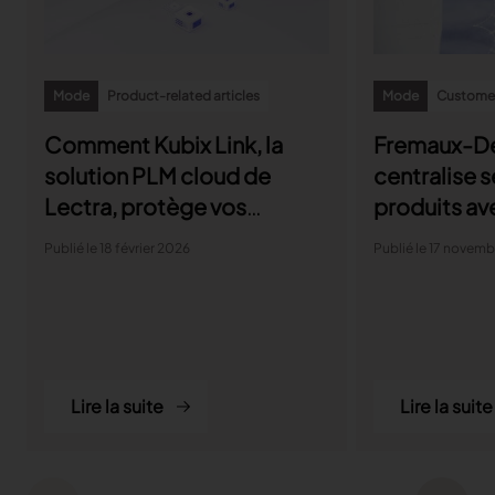
Mode
Product-related articles
Mode
Customer
Comment Kubix Link, la
Fremaux-D
solution PLM cloud de
centralise 
Lectra, protège vos
produits av
données
PLM
Publié le 18 février 2026
Publié le 17 novem
Lire la suite
Lire la suite