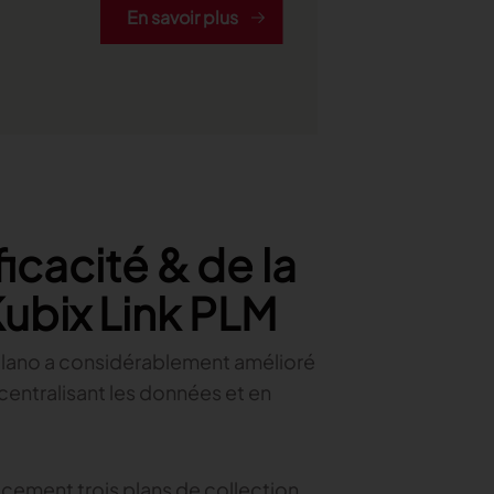
En savoir plus
icacité & de la
Kubix Link PLM
ilano a considérablement amélioré
entralisant les données et en
cement trois plans de collection