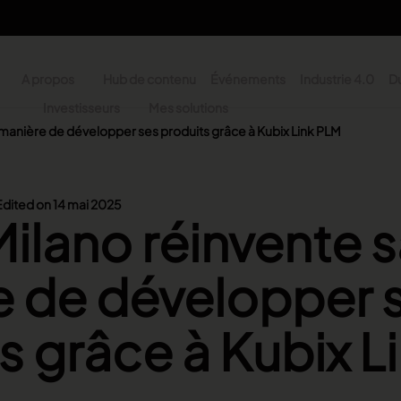
A propos
Hub de contenu
Événements
Industrie 4.0
Du
y
Investisseurs
Mes solutions
 manière de développer ses produits grâce à Kubix Link PLM
n - Search
Edited on 14 mai 2025
ilano réinvente 
e de développer 
s grâce à Kubix L