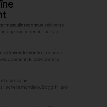
aîne
nt
ter masculin reconnue
, réinvente
vantage concurrentiel face au
es à travers le monde
, la marque
e développement durable comme
t
et une chaîne
 l’échelle mondiale, Boggi Milano