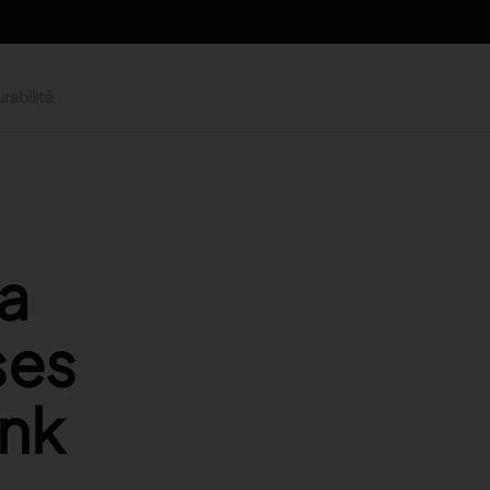
rabilité
sa
ses
ink