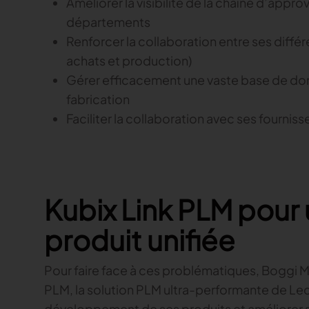
Améliorer la visibilité de la chaîne d’appr
départements
Renforcer la collaboration entre ses diffé
achats et production)
Gérer efficacement une vaste base de don
fabrication
Faciliter la collaboration avec ses fourniss
Kubix Link PLM pour
produit unifiée
Pour faire face à ces problématiques, Boggi Mi
PLM, la solution PLM ultra-performante de Lectr
développement de ses produits et améliorer s