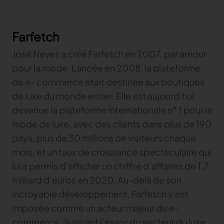
TRACER
Farfetch
TextileGenesis
Accélérez la traçabilité dans votre entreprise de
José Neves a créé Farfetch en 2007, par amour
mode
pour la mode. Lancée en 2008, la plateforme
de e- commerce était destinée aux boutiques
de luxe du monde entier. Elle est aujourd’hui
devenue la plateforme internationale n° 1 pour la
mode de luxe, avec des clients dans plus de 190
pays, plus de 30 millions de visiteurs chaque
mois, et un taux de croissance spectaculaire qui
lui a permis d’afficher un chiffre d’affaires de 1,7
milliard d’euros en 2020. Au-delà de son
incroyable développement, Farfetch s’est
imposée comme un acteur majeur du e-
commerce, illustrant l’essor du secteur du luxe