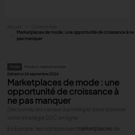
Aller au contenu principal
Fil d'Ariane
Accueil
Content Hub
Main navigation - Search
Marketplaces de mode : une opportunité de croissance à ne
Rechercher
pas manquer
Close
Search
Mode
Product-related articles
Rechercher
Edited on 24 septembre 2024
Marketplaces de mode : une
Mode
Automobile
opportunité de croissance à
Lectra pour la Mode
Ameublement
ne pas manquer
Nos solutions
Lectra pour l'Automobile
Plus d'industries
Content hub
Découvrez les canaux à privilégier pour booster
Précédent
Nos solutions
Lectra pour l'Ameublement
Partenaires
Précédent
Content hub
Précédent
votre stratégie D2C en ligne.
Nos solutions
Lectra et plus d'industries
Nos solutions Fashion
Contact
FAQ
Précédent
Content hub
Précédent
Nos solutions
Explore our content
Nos solutions pour l'Automobile
En Europe, les nombreuses
marketplaces
de
Précédent
Précédent
Précédent
Explore our content
COLLABORER