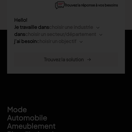
Trouvez la réponse à vos besoins
Hello!
Je travaille dans
choisir une industrie
dans
choisir un secteur/département
j'ai besoin
choisir un objectif
Footer
Mode
Automobile
Ameublement