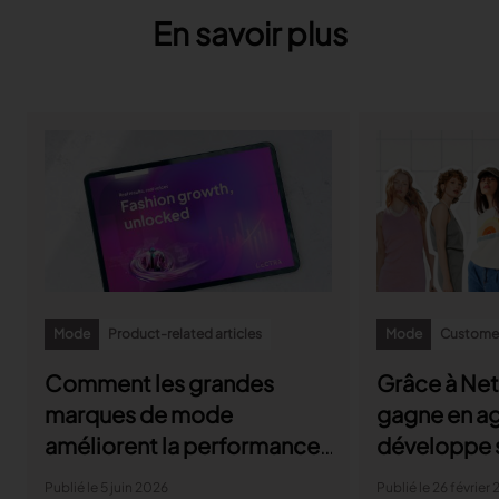
En savoir plus
Mode
Product-related articles
Mode
Customer
Comment les grandes
Grâce à Ne
marques de mode
gagne en agi
améliorent la performance
développe 
du retail
l’internatio
Publié le 5 juin 2026
Publié le 26 février