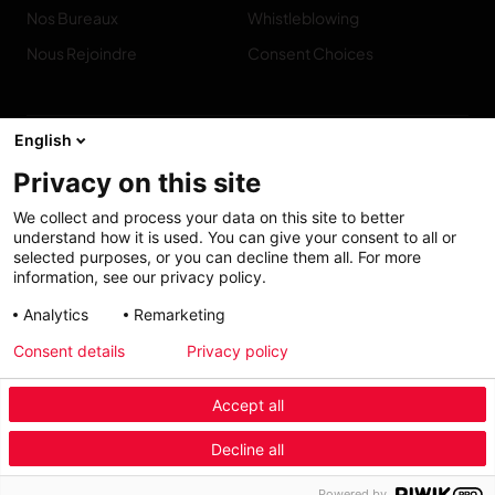
Nos Bureaux
Whistleblowing
Nous Rejoindre
Consent Choices
English
Privacy on this site
Contact
We collect and process your data on this site to better
understand how it is used. You can give your consent to all or
selected purposes, or you can decline them all. For more
information, see our privacy policy.
Accessibilité :
My solutions
Analytics
Remarketing
partiellement
Consent details
Privacy policy
conforme
Accept all
Menu Industry Mobile
Decline all
Mode
Automobile
Ameublement
Menu
Powered by