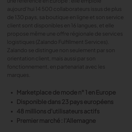
une référence en Europe : elle emploie
aujourd’hui 14 500 collaborateurs issus de plus
Gerber Atria
Content Hub
de 130 pays, sa boutique en ligne et son service
Relevez n’importe quel défi de découpe de tissu
Content Hub
client sont disponibles en 16 langues, et elle
Gerber Spreader for Fashion
Content Hub
propose même une offre régionale de services
Achieve exceptional quality and performance
with a tension-free spreading solution.
logistiques (Zalando Fulfillment Services).
Zalando se distingue non seulement par son
orientation client, mais aussi par son
MARKET
fonctionnement, en partenariat avec les
Neteven
marques.
Optimisez vos ventes sur les marketplaces
Marketplace de mode n° 1 en Europe
Retviews
Automatisez votre analyse concurrentielle
Disponible dans 23 pays européens
48 millions d’utilisateurs actifs
Launchmetrics
Supervisez l’ensemble de l’activité de votre
Premier marché : l’Allemagne
marque