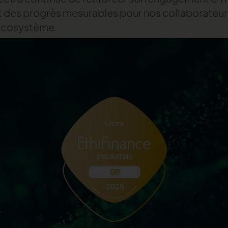
nt des progrès mesurables pour nos collaborateurs
 écosystème.