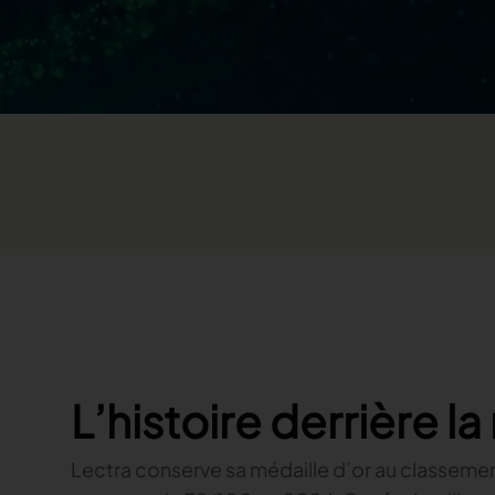
L’histoire derrière la
Lectra conserve sa médaille d’or au classeme