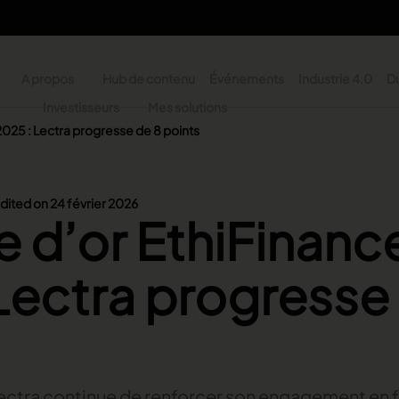
A propos
Hub de contenu
Événements
Industrie 4.0
Du
y
Investisseurs
Mes solutions
2025 : Lectra progresse de 8 points
n - Search
dited on 24 février 2026
e d’or EthiFinanc
Lectra progresse
ectra continue de renforcer son engagement en f