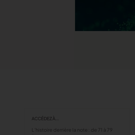
Lire la suite
Lire la suite
Lire la suite
Launchmetrics
Supervisez l’ensemble de l’activité
de votre marque
ACCÉDEZ À...
L’histoire derrière la note : de 71 à 79