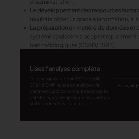
d’administration.
Le développement des ressources humai
résultats obtenus grâce à la formation, à la 
La préparation en matière de données et 
systèmes puissent s’adapter rapidement a
méthodologiques (CSRD/ESRS).
Lisez l’analyse complète
Téléchargez le rapport ESG détaillé
2024 d’EthiFinance pour découvrir
comment Lectra maintient ses progrès
constants, année après année, quel que
soit le cadre d’évaluation utilisé.