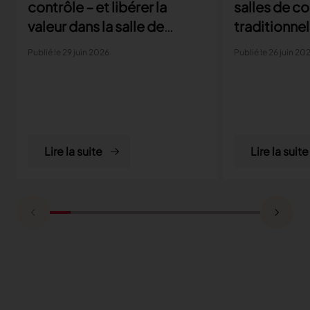
contrôle – et libérer la
salles de c
valeur dans la salle de
traditionnel
coupe
parviennent
Publié le 29 juin 2026
Publié le 26 juin 20
aux exigenc
la producti
Lire la suite
Lire la suite