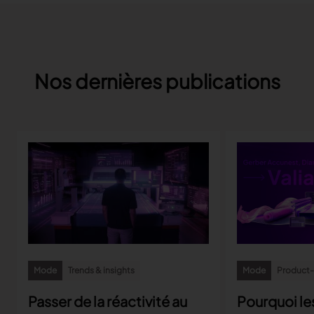
Nos dernières publications
Mode
Trends & insights
Mode
Product-r
Passer de la réactivité au
Pourquoi le