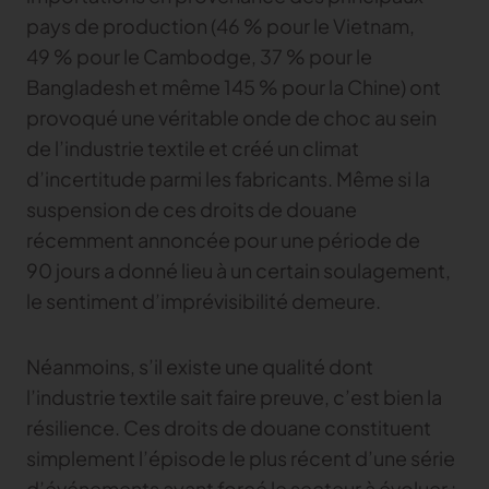
pays de production (46 % pour le Vietnam,
Gerber Atria
49 % pour le Cambodge, 37 % pour le
Content Hub
Relevez n’importe quel défi de découpe de tissu
Bangladesh et même 145 % pour la Chine) ont
Content Hub
Gerber Spreader for Fashion
provoqué une véritable onde de choc au sein
Content Hub
Achieve exceptional quality and performance
de l’industrie textile et créé un climat
with a tension-free spreading solution.
d’incertitude parmi les fabricants. Même si la
suspension de ces droits de douane
MARKET
récemment annoncée pour une période de
90 jours a donné lieu à un certain soulagement,
Neteven
Optimisez vos ventes sur les marketplaces
le sentiment d’imprévisibilité demeure.
Retviews
Automatisez votre analyse concurrentielle
Néanmoins, s’il existe une qualité dont
l’industrie textile sait faire preuve, c’est bien la
Launchmetrics
résilience. Ces droits de douane constituent
Supervisez l’ensemble de l’activité de votre
marque
simplement l’épisode le plus récent d’une série
d’événements ayant forcé le secteur à évoluer :