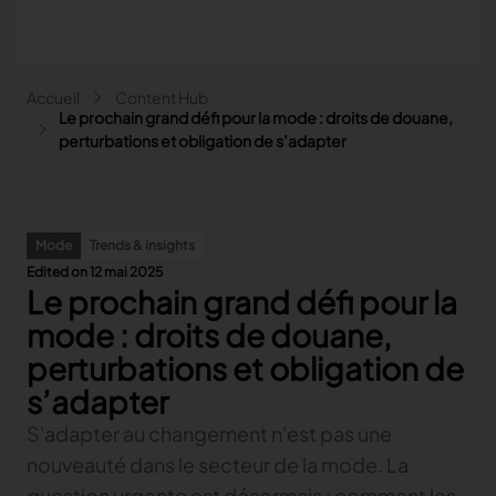
Aller au contenu principal
Fil d'Ariane
Accueil
Content Hub
Main navigation - Search
Le prochain grand défi pour la mode : droits de douane,
Rechercher
perturbations et obligation de s’adapter
Close
Search
Mode
Trends & insights
Rechercher
Edited on 12 mai 2025
Le prochain grand défi pour la
Mode
Automobile
mode : droits de douane,
Lectra pour la Mode
Ameublement
perturbations et obligation de
Nos solutions
Lectra pour l'Automobile
Plus d'industries
s’adapter
Content hub
Précédent
Nos solutions
Lectra pour l'Ameublement
Partenaires
Précédent
Content hub
Précédent
Nos solutions
S'adapter au changement n'est pas une
Lectra et plus d'industries
Nos solutions Fashion
Contact
FAQ
Précédent
Content hub
Précédent
Nos solutions
Explore our content
nouveauté dans le secteur de la mode. La
Nos solutions pour l'Automobile
Précédent
Précédent
Précédent
Explore our content
question urgente est désormais : comment les
COLLABORER