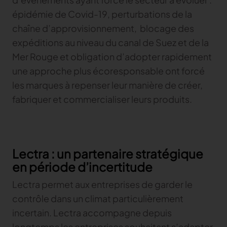
épidémie de Covid-19, perturbations de la
TRACER
chaîne d’approvisionnement, blocage des
TextileGenesis
expéditions au niveau du canal de Suez et de la
Accélérez la traçabilité dans votre entreprise de
Mer Rouge et obligation d’adopter rapidement
mode
une approche plus écoresponsable ont forcé
les marques à repenser leur manière de créer,
fabriquer et commercialiser leurs produits.
Lectra : un partenaire stratégique
en période d’incertitude
Lectra permet aux entreprises de garder le
contrôle dans un climat particulièrement
incertain. Lectra accompagne depuis
longtemps les entreprises souhaitant s’adapter