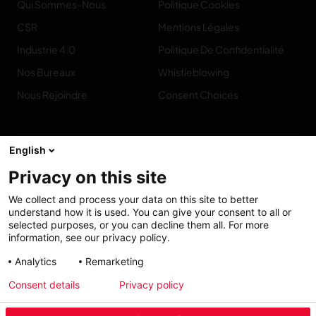
Qui Sommes-Nous
Politique Cookies
CSR
Mentions Légales
Industrie 4.0
Politique De Confidentialité
Nos Bureaux
Whistleblowing
Nous Rejoindre
Consent Choices
English
Privacy on this site
Contact
We collect and process your data on this site to better
understand how it is used. You can give your consent to all or
selected purposes, or you can decline them all. For more
information, see our privacy policy.
Accessibilité :
My solutions
Analytics
Remarketing
partiellement
Consent details
Privacy policy
conforme