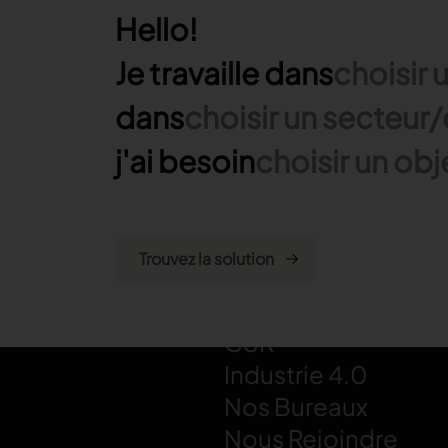
Hello!
Je travaille dans
choisir 
dans
choisir un secteu
j'ai besoin
choisir un obj
LECTRA
Qui Sommes-Nous
CSR
Industrie 4.0
Nos Bureaux
Nous Rejoindre