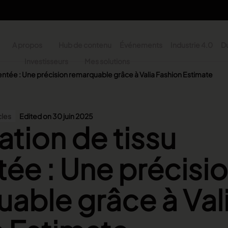
A propos
Hub de contenu
Événements
Industrie 4.0
Du
y
Investisseurs
Mes solutions
ventée : Une précision remarquable grâce à Valia Fashion Estimate
n - Search
cles
Edited on 30 juin 2025
ation de tissu
tée : Une précisi
able grâce à Val