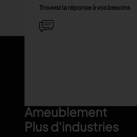
Trouvez la réponse à vos besoins
Footer
Mode
Automobile
Ameublement
Plus d'industries