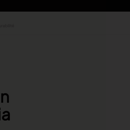
rabilité
on
ia