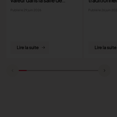
valeur dans la salle de
traditionnel
coupe
parviennent
Publié le 29 juin 2026
Publié le 26 juin 20
aux exigenc
la producti
Lire la suite
Lire la suite