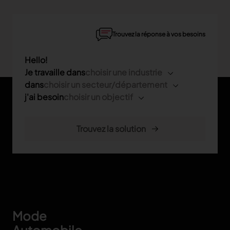
Trouvez la réponse à vos besoins
Hello!
Je travaille dans
choisir une industrie
dans
choisir un secteur/département
j'ai besoin
choisir un objectif
Footer
Mode
Automobile