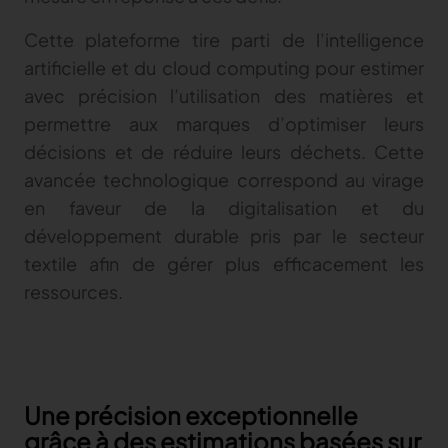
Gerber Atria
Cette plateforme tire parti de l’intelligence
Content Hub
Relevez n’importe quel défi de découpe de tissu
artificielle et du cloud computing pour estimer
Content Hub
avec précision l’utilisation des matières et
Gerber Spreader for Fashion
Content Hub
Achieve exceptional quality and performance
permettre aux marques d’optimiser leurs
with a tension-free spreading solution.
décisions et de réduire leurs déchets. Cette
avancée technologique correspond au virage
MARKET
en faveur de la digitalisation et du
développement durable pris par le secteur
Neteven
textile afin de gérer plus efficacement les
Optimisez vos ventes sur les marketplaces
ressources.
Retviews
Automatisez votre analyse concurrentielle
Launchmetrics
Supervisez l’ensemble de l’activité de votre
Une précision exceptionnelle
marque
grâce à des estimations basées sur