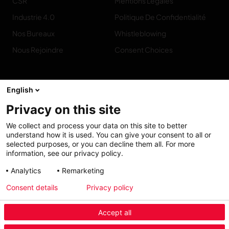
CSR
Mentions Légales
Industrie 4.0
Politique De Confidentialité
Nos Bureaux
Whistleblowing
Nous Rejoindre
Consent Choices
English
Privacy on this site
Contact
We collect and process your data on this site to better
understand how it is used. You can give your consent to all or
selected purposes, or you can decline them all. For more
information, see our privacy policy.
Accessibilité :
My solutions
Analytics
Remarketing
partiellement
Consent details
Privacy policy
conforme
Accept all