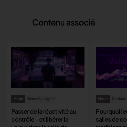
Contenu associé
Mode
Trends & insights
Mode
Product-r
Passer de la réactivité au
Pourquoi le
contrôle – et libérer la
salles de c