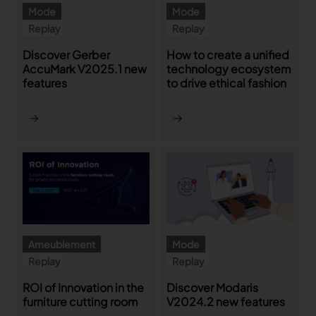
Mode
Mode
TRACER
Replay
Replay
Discover Gerber
How to create a unified
TextileGenesis
AccuMark V2025.1 new
technology ecosystem
Accélérez la traçabilité dans votre entreprise de
mode
features
to drive ethical fashion
Ameublement
Mode
Replay
Replay
ROI of Innovation in the
Discover Modaris
furniture cutting room
V2024.2 new features