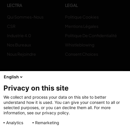
LECTRA
LEGAL
Qui Sommes-Nous
Politique Cookies
CSR
Mentions Légales
Industrie 4.0
Politique De Confidentialité
Nos Bureaux
Whistleblowing
Nous Rejoindre
Consent Choices
English
Privacy on this site
Contact
We collect and process your data on this site to better
understand how it is used. You can give your consent to all or
selected purposes, or you can decline them all. For more
information, see our privacy policy.
Accessibilité :
My solutions
Analytics
Remarketing
partiellement