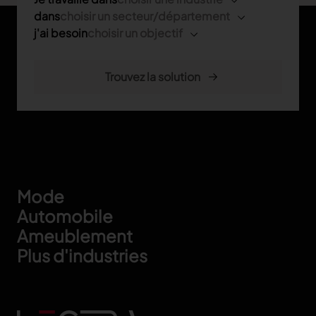
dans
choisir un secteur/département
j'ai besoin
choisir un objectif
Footer
Mode
Automobile
Ameublement
Plus d'industries