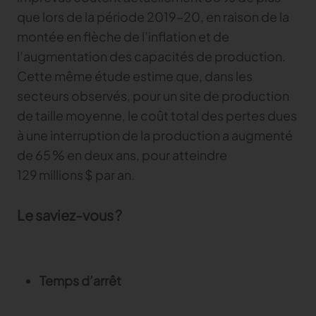
que lors de la période 2019–20, en raison de la
Gerber Atria
montée en flèche de l’inflation et de
Content Hub
Relevez n’importe quel défi de découpe de tissu
l’augmentation des capacités de production.
Content Hub
Gerber Spreader for Fashion
Cette même étude estime que, dans les
Content Hub
Achieve exceptional quality and performance
secteurs observés, pour un site de production
with a tension-free spreading solution.
de taille moyenne, le coût total des pertes dues
à une interruption de la production a augmenté
MARKET
de 65 % en deux ans, pour atteindre
129 millions $ par an.
Neteven
Optimisez vos ventes sur les marketplaces
Le saviez-vous ?
Retviews
Automatisez votre analyse concurrentielle
Launchmetrics
Supervisez l’ensemble de l’activité de votre
Temps d’arrêt
marque